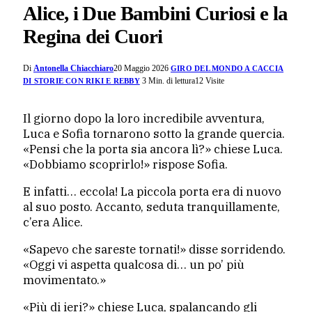
Alice, i Due Bambini Curiosi e la
Regina dei Cuori
Di
Antonella Chiacchiaro
20 Maggio 2026
GIRO DEL MONDO A CACCIA
3 Min. di lettura
12
Visite
DI STORIE CON RIKI E REBBY
Il giorno dopo la loro incredibile avventura,
Luca e Sofia tornarono sotto la grande quercia.
«Pensi che la porta sia ancora lì?» chiese Luca.
«Dobbiamo scoprirlo!» rispose Sofia.
E infatti… eccola! La piccola porta era di nuovo
al suo posto. Accanto, seduta tranquillamente,
c’era Alice.
«Sapevo che sareste tornati!» disse sorridendo.
«Oggi vi aspetta qualcosa di… un po’ più
movimentato.»
«Più di ieri?» chiese Luca, spalancando gli