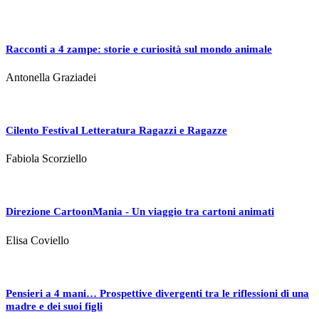
Racconti a 4 zampe: storie e curiosità sul mondo animale
Antonella Graziadei
Cilento Festival Letteratura Ragazzi e Ragazze
Fabiola Scorziello
Direzione CartoonMania - Un viaggio tra cartoni animati
Elisa Coviello
Pensieri a 4 mani… Prospettive divergenti tra le riflessioni di una
madre e dei suoi figli