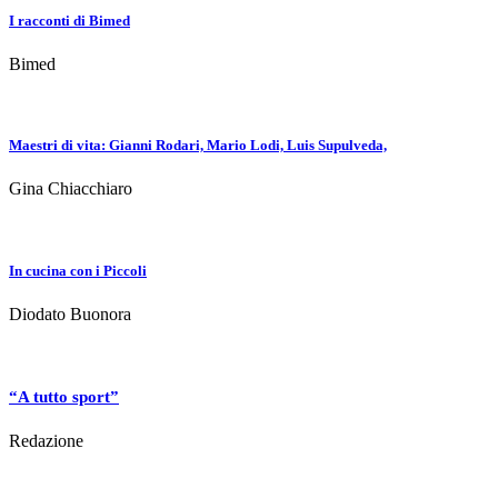
I racconti di Bimed
Bimed
Maestri di vita: Gianni Rodari, Mario Lodi, Luis Supulveda,
Gina Chiacchiaro
In cucina con i Piccoli
Diodato Buonora
“A tutto sport”
Redazione