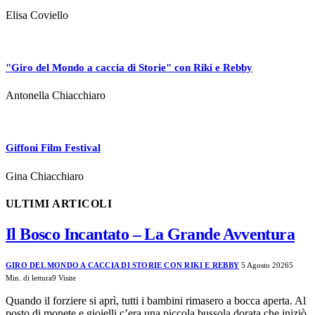
Elisa Coviello
"Giro del Mondo a caccia di Storie" con Riki e Rebby
Antonella Chiacchiaro
Giffoni Film Festival
Gina Chiacchiaro
ULTIMI ARTICOLI
Il Bosco Incantato – La Grande Avventura
GIRO DEL MONDO A CACCIA DI STORIE CON RIKI E REBBY
5 Agosto 2026
5
Min. di lettura
9
Visite
Quando il forziere si aprì, tutti i bambini rimasero a bocca aperta. Al
posto di monete e gioielli c’era una piccola bussola dorata che iniziò