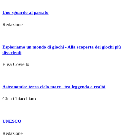
Uno sguardo al passato
Redazione
Esploriamo un mondo di giochi - Alla scoperta dei giochi più
divertenti
Elisa Coviello
Astronomia: terra cielo mare...tra leggenda e realtà
Gina Chiacchiaro
UNESCO
Redazione