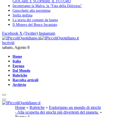
GIOCARE E SCOPRIRE IL FUTURO
Incontriamo la Malva: la “Fata della Dolcezza”
Gnocchetti alla sorrentina
Stella stellina
La storia dei costumi da bagno
Il Mistero del Bosco Incantato
Facebook
X (Twitter)
Instagram
Iscriviti
sabato, Agosto 8
Home
Italia
Europa
Dal Mondo
Rubriche
Raccolta articoli
Archivio
Home
»
Rubriche
»
Esploriamo un mondo di giochi
- Alla scoperta dei giochi più divertenti del pianeta.
»
Pagina 3