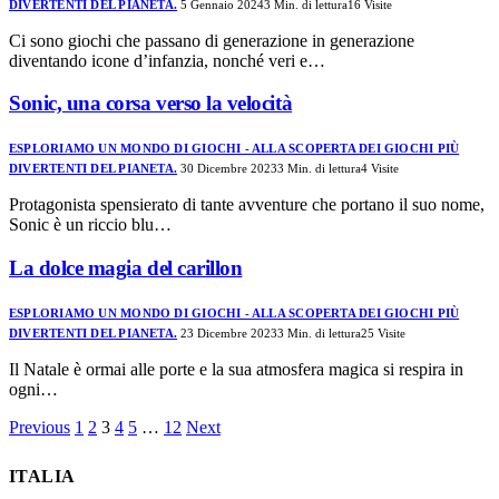
DIVERTENTI DEL PIANETA.
5 Gennaio 2024
3 Min. di lettura
16
Visite
Ci sono giochi che passano di generazione in generazione
diventando icone d’infanzia, nonché veri e…
Sonic, una corsa verso la velocità
ESPLORIAMO UN MONDO DI GIOCHI - ALLA SCOPERTA DEI GIOCHI PIÙ
DIVERTENTI DEL PIANETA.
30 Dicembre 2023
3 Min. di lettura
4
Visite
Protagonista spensierato di tante avventure che portano il suo nome,
Sonic è un riccio blu…
La dolce magia del carillon
ESPLORIAMO UN MONDO DI GIOCHI - ALLA SCOPERTA DEI GIOCHI PIÙ
DIVERTENTI DEL PIANETA.
23 Dicembre 2023
3 Min. di lettura
25
Visite
Il Natale è ormai alle porte e la sua atmosfera magica si respira in
ogni…
Previous
1
2
3
4
5
…
12
Next
ITALIA