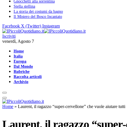
Gnocchetti alla sorrentina
Stella stellina
La storia dei costumi da bagno
Il Mistero del Bosco Incantato
Facebook
X (Twitter)
Instagram
Iscriviti
venerdì, Agosto 7
Home
Italia
Europa
Dal Mondo
Rubriche
Raccolta articoli
Archivio
Home
»
Laurent, il ragazzo “super-cervellone” che vuole aiutare tutti
Laurent, il ragazzo “super-