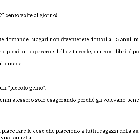
 cento volte al giorno!
fate domande. Magari non diventerete dottori a 15 anni, m
quasi un supereroe della vita reale, ma con i libri al po
più umana
 un “piccolo genio”.
i nonni stessero solo esagerando perché gli volevano be
piace fare le cose che piacciono a tutti i ragazzi della su
sua famiglia.