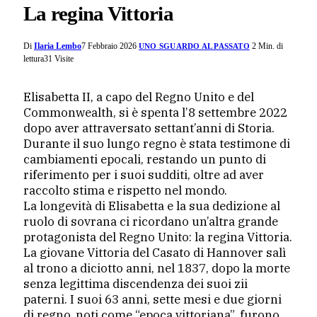
La regina Vittoria
Di
Ilaria Lembo
7 Febbraio 2026
2 Min. di
UNO SGUARDO AL PASSATO
lettura
31
Visite
Elisabetta II, a capo del Regno Unito e del
Commonwealth, si è spenta l’8 settembre 2022
dopo aver attraversato settant’anni di Storia.
Durante il suo lungo regno è stata testimone di
cambiamenti epocali, restando un punto di
riferimento per i suoi sudditi, oltre ad aver
raccolto stima e rispetto nel mondo.
La longevità di Elisabetta e la sua dedizione al
ruolo di sovrana ci ricordano un’altra grande
protagonista del Regno Unito: la regina Vittoria.
La giovane Vittoria del Casato di Hannover salì
al trono a diciotto anni, nel 1837, dopo la morte
senza legittima discendenza dei suoi zii
paterni. I suoi 63 anni, sette mesi e due giorni
di regno, noti come “epoca vittoriana”, furono