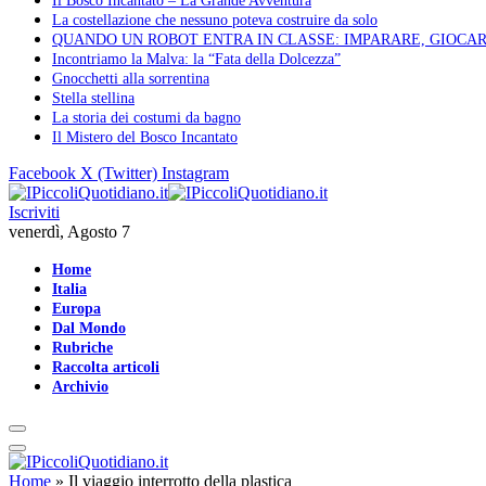
Il Bosco Incantato – La Grande Avventura
La costellazione che nessuno poteva costruire da solo
QUANDO UN ROBOT ENTRA IN CLASSE: IMPARARE, GIOCAR
Incontriamo la Malva: la “Fata della Dolcezza”
Gnocchetti alla sorrentina
Stella stellina
La storia dei costumi da bagno
Il Mistero del Bosco Incantato
Facebook
X (Twitter)
Instagram
Iscriviti
venerdì, Agosto 7
Home
Italia
Europa
Dal Mondo
Rubriche
Raccolta articoli
Archivio
Home
»
Il viaggio interrotto della plastica