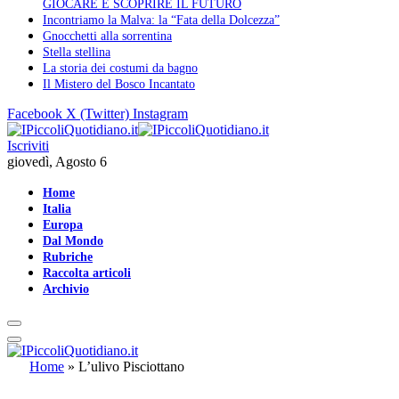
GIOCARE E SCOPRIRE IL FUTURO
Incontriamo la Malva: la “Fata della Dolcezza”
Gnocchetti alla sorrentina
Stella stellina
La storia dei costumi da bagno
Il Mistero del Bosco Incantato
Facebook
X (Twitter)
Instagram
Iscriviti
giovedì, Agosto 6
Home
Italia
Europa
Dal Mondo
Rubriche
Raccolta articoli
Archivio
Home
»
L’ulivo Pisciottano